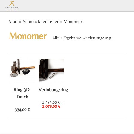
Es
Start
»
Schmuckhersteller
» Monomer
Monomer
befinden
Alle 2 Ergebnisse werden angezeigt
sich keine
Produkte
Ring 3D-
Verlobungsring
im
Druck
1.585,00
€
Ursprünglicher
Aktueller
1.078,00
€
334,00
€
Preis
Preis
Warenkorb.
war:
ist:
1.585,00 €
1.078,00 €.