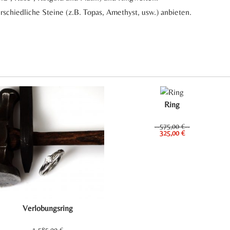
chiedliche Steine (z.B. Topas, Amethyst, usw.) anbieten.
Ring
575,00
€
Ursprünglicher
Aktueller
325,00
€
Preis
Preis
war:
ist:
575,00 €
325,00 €.
Verlobungsring