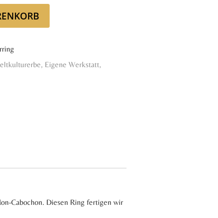
RENKORB
rring
tkulturerbe
,
Eigene Werkstatt
,
edon-Cabochon. Diesen Ring fertigen wir