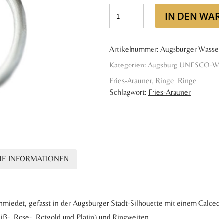
IN DEN WA
Artikelnummer:
Augsburger Wasse
Kategorien:
Augsburg UNESCO-Wel
Fries-Arauner
,
Ringe
,
Ringe
Schlagwort:
Fries-Arauner
HE INFORMATIONEN
schmiedet, gefasst in der Augsburger Stadt-Silhouette mit einem Calc
iß-, Rose-, Rotgold und Platin) und Ringweiten.