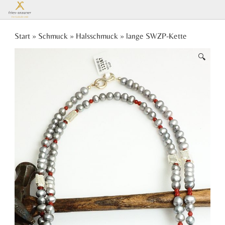
Es
Start
»
Schmuck
»
Halsschmuck
» lange SWZP-Kette
🔍
befinden
sich keine
Produkte
im
Warenkorb.