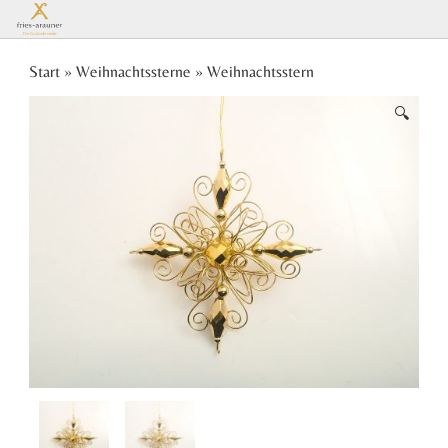
Es
Start
»
Weihnachtssterne
» Weihnachtsstern
🔍
befinden
sich keine
Produkte
im
Warenkorb.