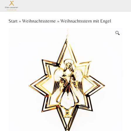
Es
Start
»
Weihnachtssterne
» Weihnachtsstern mit Engel
🔍
befinden
sich keine
Produkte
im
Warenkorb.