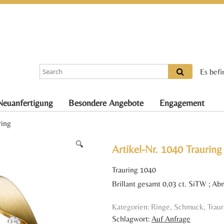
Es befi
Neuanfertigung
Besondere Angebote
Engagement
ring
🔍
Artikel-Nr. 1040 Trauring
Trauring 1040
Brillant gesamt 0,03 ct. SiTW ; A
Kategorien:
Ringe
,
Schmuck
,
Trau
Schlagwort:
Auf Anfrage