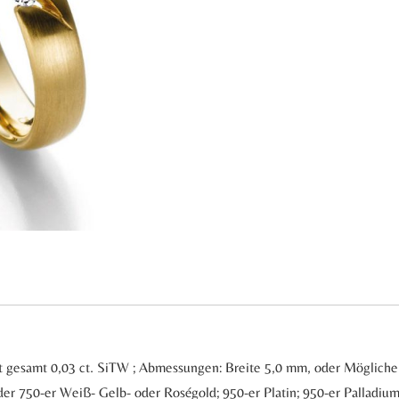
lant gesamt 0,03 ct. SiTW ; Abmessungen: Breite 5,0 mm, oder Möglic
er 750-er Weiß- Gelb- oder Roségold; 950-er Platin; 950-er Palladiu