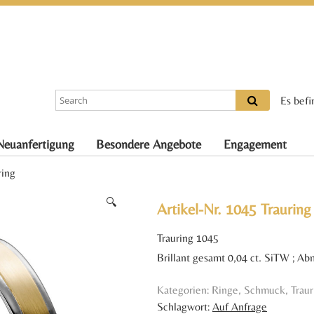
Es befi
Neuanfertigung
Besondere Angebote
Engagement
ring
🔍
Artikel-Nr. 1045 Trauring
Trauring 1045
Brillant gesamt 0,04 ct. SiTW ; A
Kategorien:
Ringe
,
Schmuck
,
Trau
Schlagwort:
Auf Anfrage