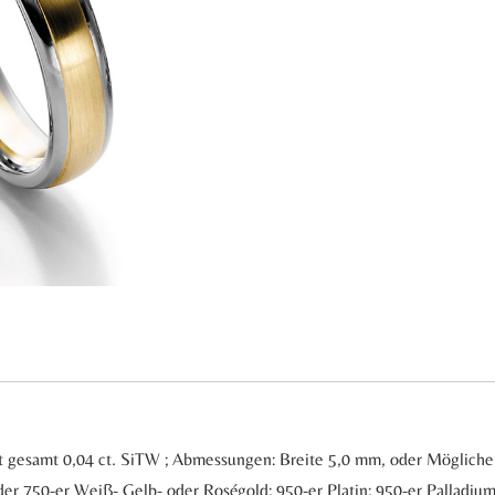
lant gesamt 0,04 ct. SiTW ; Abmessungen: Breite 5,0 mm, oder Möglic
er 750-er Weiß- Gelb- oder Roségold; 950-er Platin; 950-er Palladiu