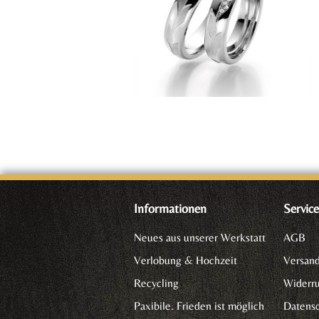
Informationen
Servic
Neues aus unserer Werkstatt
AGB
Verlobung & Hochzeit
Versan
Recycling
Widerru
Paxibile. Frieden ist möglich
Datensc