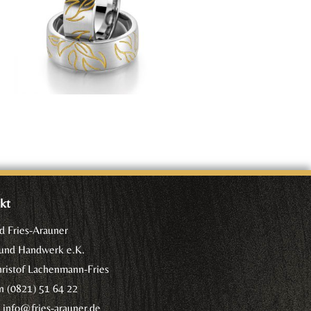
kt
d Fries-Arauner
 und Handwerk e.K.
hristof Lachenmann-Fries
n (0821) 51 64 22
l
info@fries-arauner.de