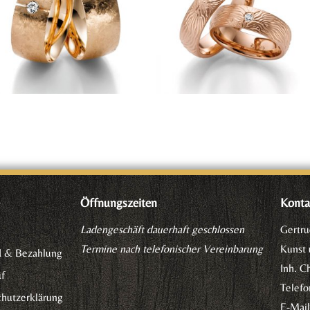
e
Öffnungszeiten
Konta
Ladengeschäft dauerhaft geschlossen
Gertru
Termine nach telefonischer Vereinbarung
Kunst
d & Bezahlung
Inh. C
f
Telefo
hutzerklärung
E-Mai