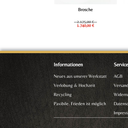
Brosche
2.175,00
€
Ursprünglicher
Aktueller
1.740,00
€
Preis
Preis
war:
ist:
2.175,00 €
1.740,00 €.
Informationen
Servic
Neues aus unserer Werkstatt
AGB
Verlobung & Hochzeit
Versan
Recycling
Widerru
Paxibile. Frieden ist möglich
Datensc
Impres