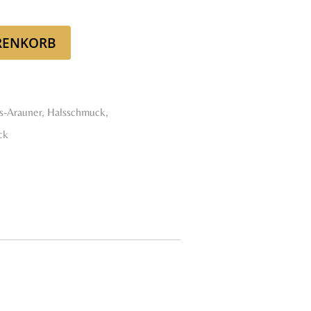
:
990,00 €.
RENKORB
es-Arauner
,
Halsschmuck
,
ck