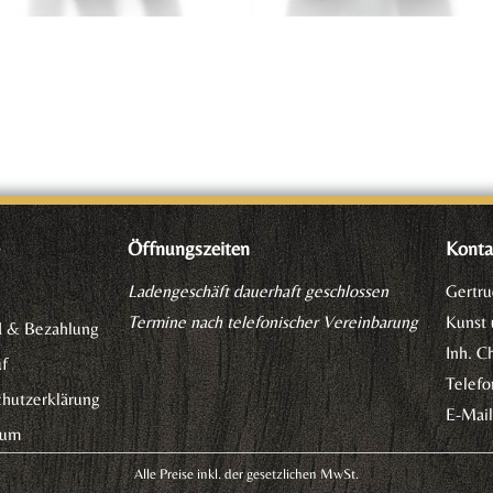
e
Öffnungszeiten
Konta
Ladengeschäft dauerhaft geschlossen
Gertru
Termine nach telefonischer Vereinbarung
Kunst
d & Bezahlung
Inh. C
f
Telefo
hutzerklärung
E-Mai
sum
Alle Preise inkl. der gesetzlichen MwSt.