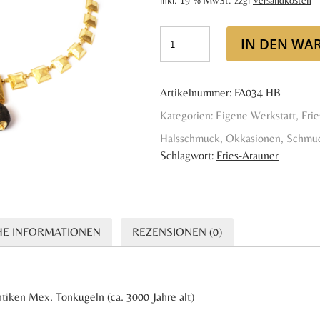
inkl. 19 % MwSt.
zzgl
Versandkosten
war:
ist
13.980,00 €
9.
IN DEN WA
Artikelnummer:
FA034 HB
Kategorien:
Eigene Werkstatt
,
Fri
Halsschmuck
,
Okkasionen
,
Schmu
Schlagwort:
Fries-Arauner
HE INFORMATIONEN
REZENSIONEN (0)
ntiken Mex. Tonkugeln (ca. 3000 Jahre alt)