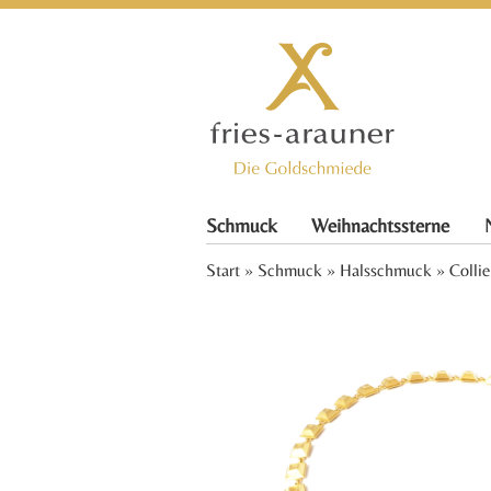
Schmuck
Weihnachtssterne
Start
»
Schmuck
»
Halsschmuck
» Colli