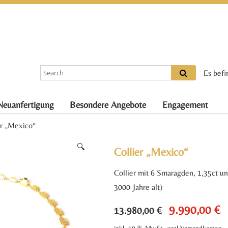
Es befi
Neuanfertigung
Besondere Angebote
Engagement
er „Mexico“
🔍
Collier „Mexico“
Collier mit 6 Smaragden, 1,35ct u
3000 Jahre alt)
9.990,00
€
Ursprünglicher
Ak
13.980,00
€
Preis
Pr