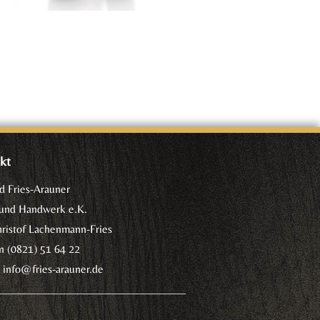
kt
d Fries-Arauner
 und Handwerk e.K.
hristof Lachenmann-Fries
n (0821) 51 64 22
l
info@fries-arauner.de