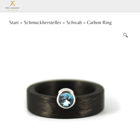
Es
Start
»
Schmuckhersteller
»
Schwab
» Carbon Ring
🔍
befinden
sich keine
Produkte
im
Warenkorb.